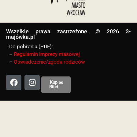
Wszelkie prawa zastrzeżone. © 2026 3-
majówka.pl​
Do pobrania (PDF):
–
Regulamin imprezy masowej
–
Oświadczenie/zgoda rodziców
Kup
Bilet