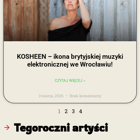
KOSHEEN – ikona brytyjskiej muzyki
elektronicznej we Wrocławiu!
CZYTAJ WIĘCEJ »
3 marca, 2026
Brak komentarzy
1
2
3
4
Tegoroczni artyści