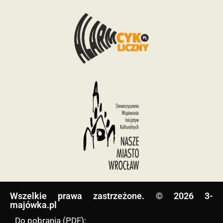
Wszelkie prawa zastrzeżone. © 2026 3-
majówka.pl​
Do pobrania (PDF):