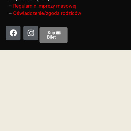
–
Regulamin imprezy masowej
–
Oświadczenie/zgoda rodziców
Kup
Bilet