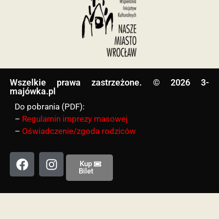
Wszelkie prawa zastrzeżone. © 2026 3-
majówka.pl​
Do pobrania (PDF):
–
Regulamin imprezy masowej
–
Oświadczenie/zgoda rodziców
Kup
Bilet