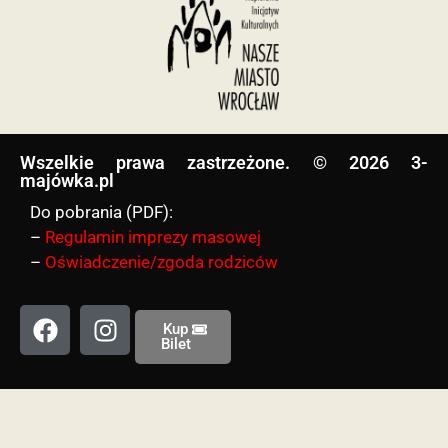
Wszelkie prawa zastrzeżone. © 2026 3-
majówka.pl​
Do pobrania (PDF):
–
Regulamin imprezy masowej
–
Oświadczenie/zgoda rodziców
Kup
Bilet