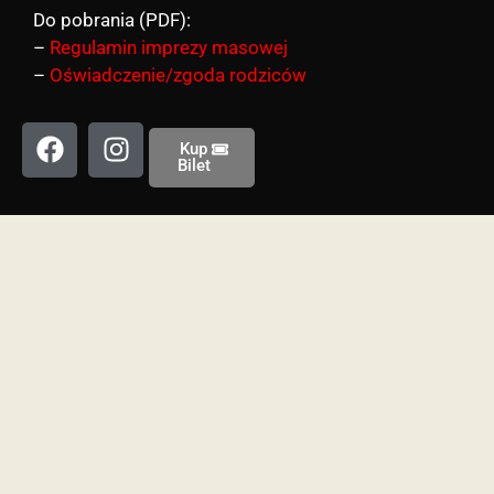
Do pobrania (PDF):
–
Regulamin imprezy masowej
–
Oświadczenie/zgoda rodziców
Kup
Bilet