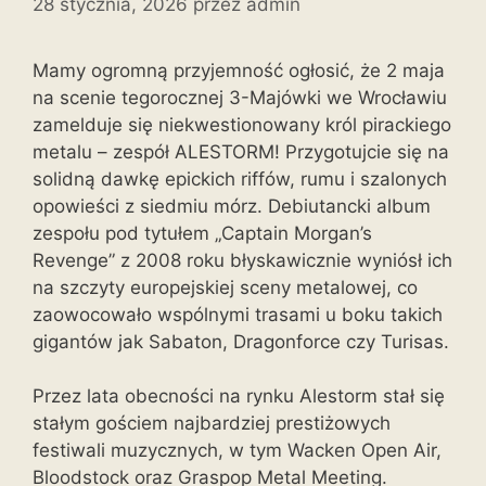
28 stycznia, 2026
przez
admin
Mamy ogromną przyjemność ogłosić, że 2 maja
na scenie tegorocznej 3-Majówki we Wrocławiu
zamelduje się niekwestionowany król pirackiego
metalu – zespół ALESTORM! Przygotujcie się na
solidną dawkę epickich riffów, rumu i szalonych
opowieści z siedmiu mórz. Debiutancki album
zespołu pod tytułem „Captain Morgan’s
Revenge” z 2008 roku błyskawicznie wyniósł ich
na szczyty europejskiej sceny metalowej, co
zaowocowało wspólnymi trasami u boku takich
gigantów jak Sabaton, Dragonforce czy Turisas.
Przez lata obecności na rynku Alestorm stał się
stałym gościem najbardziej prestiżowych
festiwali muzycznych, w tym Wacken Open Air,
Bloodstock oraz Graspop Metal Meeting.