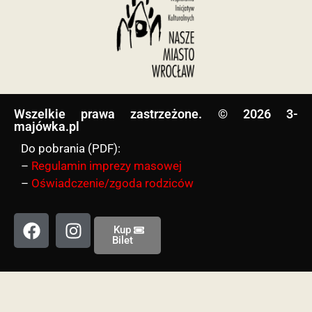
Wszelkie prawa zastrzeżone. © 2026 3-
majówka.pl​
Do pobrania (PDF):
–
Regulamin imprezy masowej
–
Oświadczenie/zgoda rodziców
Kup
Bilet