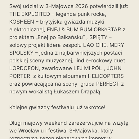
Swój udział w 3-Majówce 2026 potwierdzili już:
THE EXPLOITED – legenda punk rocka,
KOSHEEN – brytyjska gwiazda muzyki
elektronicznej, ENEJ & BUM BUM ORKeSTAR z
projektem „Enej po Bałkańsku” , SPIĘTY –
solowy projekt lidera zespołu LAO CHE, MERY
SPOLSKY – jedna z najbarwniejszych postaci
polskiej sceny muzycznej, indie-rockowy duet
LORDOFON, zwariowane LEJ MI PÓŁ , JOHN
PORTER z kultowym albumem HELICOPTERS
oraz powracająca na sceny grupa PERFECT z
nowym wokalistą Łukaszem Drapałą.
Kolejne gwiazdy festiwalu już wkrótce!
Długi majowy weekend zarezerwujcie na wizytę
we Wrocławiu i festiwal 3-Majówka, który
rozpoczyna sezon plenerowych imprez w