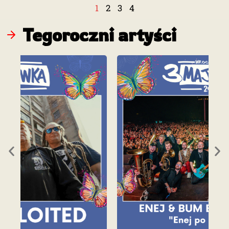
1
2
3
4
Tegoroczni artyści