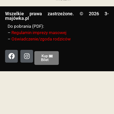
Wszelkie prawa zastrzeżone. © 2026 3-
majówka.pl​
Do pobrania (PDF):
–
Regulamin imprezy masowej
–
Oświadczenie/zgoda rodziców
Kup
Bilet