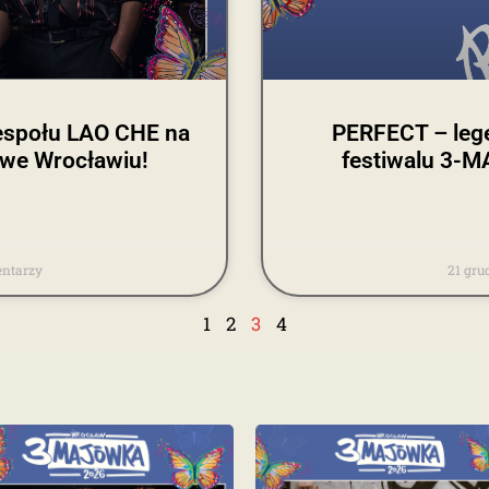
zespołu LAO CHE na
PERFECT – lege
we Wrocławiu!
festiwalu 3-
ntarzy
21 gru
1
2
3
4