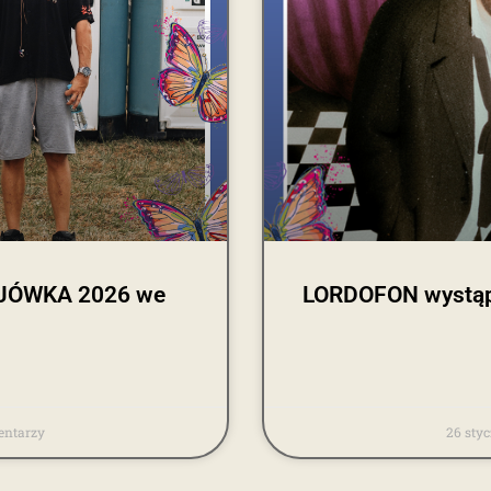
MAJÓWKA 2026 we
LORDOFON wystąp
ntarzy
26 sty