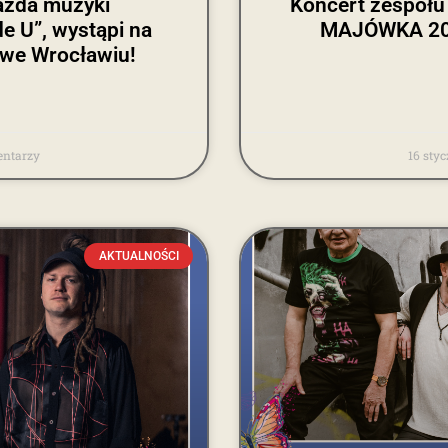
azda muzyki
Koncert zespołu
de U”, wystąpi na
MAJÓWKA 202
we Wrocławiu!
ntarzy
16 sty
AKTUALNOŚCI