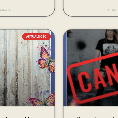
ntarzy
21 sty
AKTUALNOŚCI