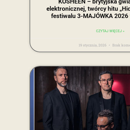
KOSHEEN – brytyjska gwi
elektronicznej, twórcy hitu „Hi
festiwalu 3-MAJÓWKA 2026 
CZYTAJ WIĘCEJ »
19 stycznia, 2026
Brak kome