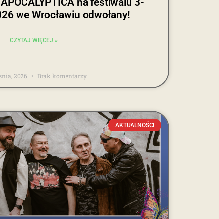
 APOCALYPTICA na festiwalu 3-
6 we Wrocławiu odwołany!
CZYTAJ WIĘCEJ »
cznia, 2026
Brak komentarzy
AKTUALNOŚCI