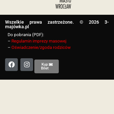
Wszelkie prawa zastrzeżone. © 2026 3-
majówka.pl​
Do pobrania (PDF):
–
Regulamin imprezy masowej
–
Oświadczenie/zgoda rodziców
Kup
Bilet