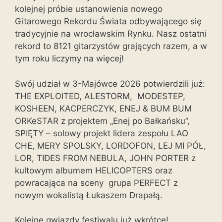
kolejnej próbie ustanowienia nowego
Gitarowego Rekordu Świata odbywającego się
tradycyjnie na wrocławskim Rynku. Nasz ostatni
rekord to 8121 gitarzystów grających razem, a w
tym roku liczymy na więcej!
Swój udział w 3-Majówce 2026 potwierdzili już:
THE EXPLOITED, ALESTORM, MODESTEP,
KOSHEEN, KACPERCZYK, ENEJ & BUM BUM
ORKeSTAR z projektem „Enej po Bałkańsku”,
SPIĘTY – solowy projekt lidera zespołu LAO
CHE, MERY SPOLSKY, LORDOFON, LEJ MI PÓŁ,
LOR, TIDES FROM NEBULA, JOHN PORTER z
kultowym albumem HELICOPTERS oraz
powracająca na sceny grupa PERFECT z
nowym wokalistą Łukaszem Drapałą.
Kolejne gwiazdy festiwalu już wkrótce!