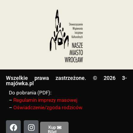
Wszelkie prawa zastrzeżone. © 2026 3-
majówka.pl​
Do pobrania (PDF):
–
Regulamin imprezy masowej
–
Oświadczenie/zgoda rodziców
Kup
Bilet