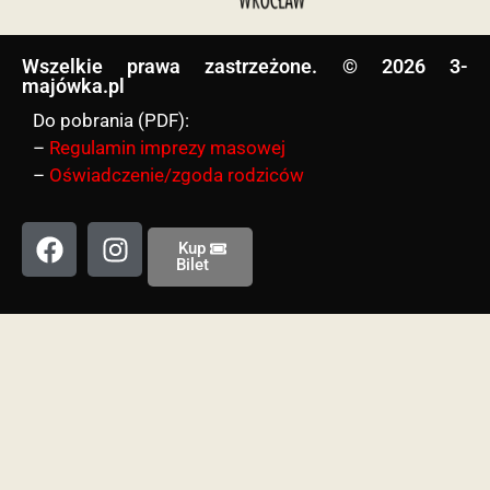
Wszelkie prawa zastrzeżone. © 2026 3-
majówka.pl​
Do pobrania (PDF):
–
Regulamin imprezy masowej
–
Oświadczenie/zgoda rodziców
Kup
Bilet