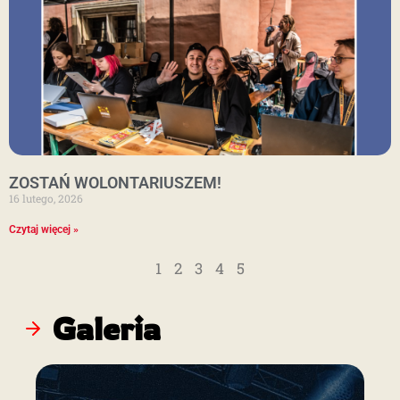
ZOSTAŃ WOLONTARIUSZEM!
16 lutego, 2026
Czytaj więcej »
1
2
3
4
5
Galeria