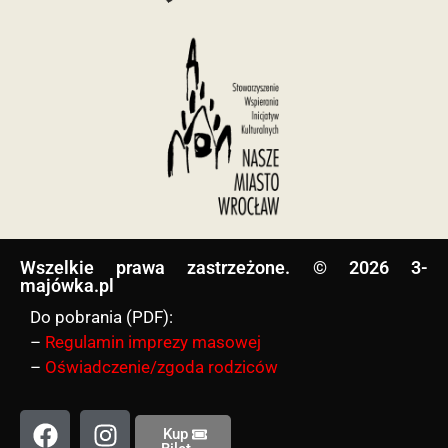
Wszelkie prawa zastrzeżone. © 2026 3-
majówka.pl​
Do pobrania (PDF):
–
Regulamin imprezy masowej
–
Oświadczenie/zgoda rodziców
Kup