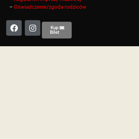
–
Oświadczenie/zgoda rodziców
Kup
Bilet