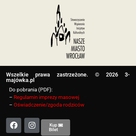
Wszelkie prawa zastrzeżone. © 2026 3-
majówka.pl​
Do pobrania (PDF):
–
Regulamin imprezy masowej
–
Oświadczenie/zgoda rodziców
Kup
Bilet