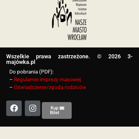
Wszelkie prawa zastrzeżone. © 2026 3-
majówka.pl​
Do pobrania (PDF):
–
Regulamin imprezy masowej
–
Oświadczenie/zgoda rodziców
Kup
Bilet