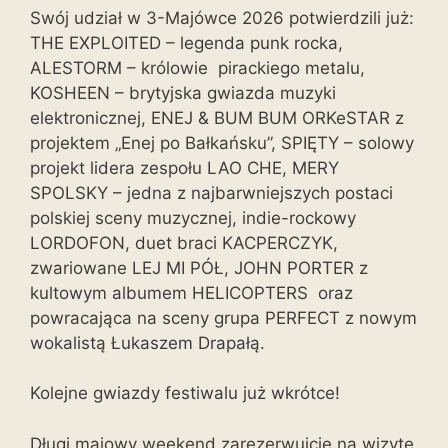
Swój udział w 3-Majówce 2026 potwierdzili już:
THE EXPLOITED – legenda punk rocka,
ALESTORM – królowie pirackiego metalu,
KOSHEEN – brytyjska gwiazda muzyki
elektronicznej, ENEJ & BUM BUM ORKeSTAR z
projektem „Enej po Bałkańsku”, SPIĘTY – solowy
projekt lidera zespołu LAO CHE, MERY
SPOLSKY – jedna z najbarwniejszych postaci
polskiej sceny muzycznej, indie-rockowy
LORDOFON, duet braci KACPERCZYK,
zwariowane LEJ MI PÓŁ, JOHN PORTER z
kultowym albumem HELICOPTERS oraz
powracająca na sceny grupa PERFECT z nowym
wokalistą Łukaszem Drapałą.
Kolejne gwiazdy festiwalu już wkrótce!
Długi majowy weekend zarezerwujcie na wizytę